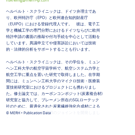
hskreinig@merh-ip.com
ヘルベルト・スクライニックは、ドイツ弁理士であ
り、欧州特許庁（EPO）と欧州連合知的財産庁
（EUIPO）における登録代理人です。 彼は、電子工
学と機械工学の専門分野におけるドイツならびに欧州
特許申請の書面の推敲や付与手続を中心として活動を
しています。異議申立てや侵害訴訟においては技術
的・法律的分析をサポートすることも行います。
ヘルベルト・スクライニックは、その学位を、ミュン
ヘン工科大学の航空宇宙学科で、航空システム力学と
航空工学に重点を置いた研究で取得しました。在学期
間には、ミュンヘン工科大学のマイクロ技術・医療装
置技術研究室におけるプロジェクトにも携わりまし
た。修士論文では、カーボンコンポジット(炭素複合材)
研究室と協力して、ブレーメン所在のSGLローテック
社のために、最適化された炭素繊維強化合成材による
スペース・フレーム構造用のジョイントを開発しまし
© MERH •
Publication Data
た。
実務経験は、ウィーンのオーストリア航空の設計部門