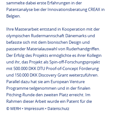
sammelte dabei erste Erfahrungen in der
Patentanalyse bei der Innovationsberatung CREAX in
Belgien.
Ihre Masterarbeit entstand in Kooperation mit der
olympischen Rudermannschaft Dänemarks und
befasste sich mit dem bionischen Design und
passender Materialauswahl von Ruderhandgriffen.
Der Erfolg des Projekts ermöglichte es ihrer Kollegin
und ihr, das Projekt als Spin-off-Forschungsprojekt
mit 500.000 DKK DTU Proof-of-Concept Förderung
und 150.000 DKK Discovery Grant weiterzuführen.
Parallel dazu hat sie am European Venture
Programme teilgenommen und in der finalen
Pitching-Runde den zweiten Platz erreicht. Im
Rahmen dieser Arbeit wurde ein Patent für die
Ruderhandgriffe angemeldet.
© MERH •
Impressum
•
Datenschutz
Während ihrer Tätigkeit als Forschungsassistentin an
der DTU hat sie an zwei wissenschaftlichen
Veröffentlichungen mitgewirkt ("Paradigms for